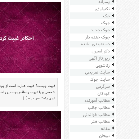
پسرانه
سرگرمی
تکنولوژی
هنر
جک
جوک
ورزش
جوک جدید
منوی
جوک خنده دار
اصلی
دسته‌بندی نشده
صفحه
دکوراسیون
اصلی
رپورتاژ آگهی
زناشویی
آشپزی
سایت تفریحی
دکوراسیون
سایت جوک
اخبار
سرگرمی
غیبت چیست؟ غیبت عبارت است از پرده 
شخصی و یا عیوب و نقائص جسمى و اخلاقى 
کودکان
پزشکی
کردن پشت سر مرده […]
مطالب آموزنده
تکنولوژی
مطالب جالب
جوک
مطالب خواندنی
زناشویی
مطالب ظنز
مقاله
مدل
نیوفان
لباس