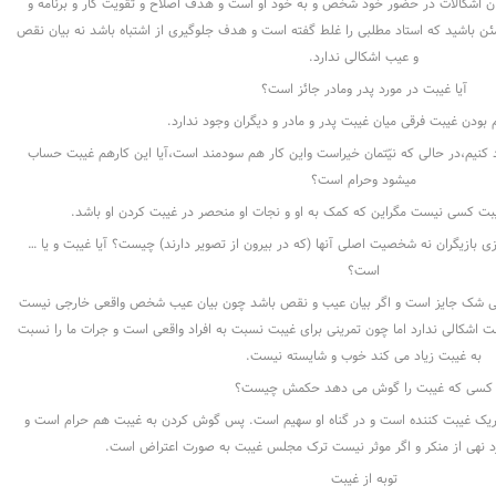
د بیان اشکالات در حضور خود شخص و به خود او است و هدف اصلاح و تقویت کار و برنامه و
 باشید که استاد مطلبی را غلط گفته است و هدف جلوگیری از اشتباه باشد نه بیان نقص
و عیب اشکالی ندارد.
آیا غیبت در مورد پدر ومادر جائز است؟
 بودن غیبت فرقی میان غیبت پدر و مادر و دیگران وجود ندارد.
د کنیم،در حالی که نیّتمان خیراست واین کار هم سودمند است،آیا این کارهم غیبت حساب
میشود وحرام است؟
ت کسی نیست مگراین که کمک به او و نجات او منحصر در غیبت کردن او باشد.
ازیگران نه شخصیت اصلی آنها (که در بیرون از تصویر دارند) چیست؟ آیا غیبت و یا …
است؟
د بی شک جایز است و اگر بیان عیب و نقص باشد چون بیان عیب شخص واقعی خارجی نیست
 اشکالی ندارد اما چون تمرینی برای غیبت نسبت به افراد واقعی است و جرات ما را نسبت
به غیبت زیاد می کند خوب و شایسته نیست.
کسی که غیبت را گوش می دهد حکمش چیست؟
ریک غیبت کننده است و در گناه او سهیم است. پس گوش کردن به غیبت هم حرام است و
رد نهی از منکر و اگر موثر نیست ترک مجلس غیبت به صورت اعتراض است.
توبه از غیبت