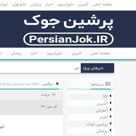
صفحه اصلی
آشپزی
دکوراسیون
اخبار
پزشکی
تکنولوژی
جوک
منوی
بالا
صفحه
اصلی
صفحه اصلی
آشپزی
دکوراسیون
اخبار
پزشکی
تک
آشپزی
دکوراسیون
خبرهای ویژه
لیزر شقاق – درمان بیرون زدگی مقعد با پماد
اخبار
پزشکی
دسته‌ها
سرگرمی
»
» احکام غیبت و پرسش و پاسخ هایی
تکنولوژی
پرینت
33
جوک
آشپزی
کد خبر: 46
زناشویی
آموزش
اخبار
مدل
پرشین جوک
لباس
احک
پزشکی
عکس