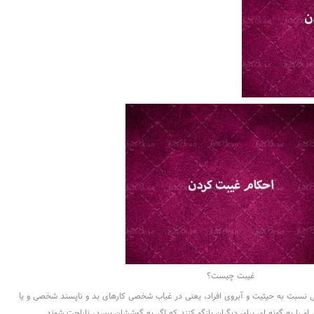
غیبت چیست؟
ى نسبت به حیثیت و آبروى افراد، یعنی در غیاب شخصى کارهاى بد و ناپسند شخصی و یا
 را به گونه اى براى دیگران بازگو کنند که اگر به گوششان برسد، ناراحت شوند.