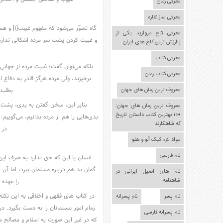
مدل
معرفی رمان
لباس
معرفی ساز نقاره
عکس
گاه تصوّ
معرفی کاخ مروارید یکی از
سرگرمی
و غیبت کردن پشت سر مرده اشکالى ندارد، 
باارزش ترین کاخ های ایران
هنر
معرفی کتاب
بلکه می‌توان گفت؛ غیبت مرده از جهاتى
ورزش
معرفی کتاب رمان
برخیزند، ولى مرده هرگز قادر به دفاع 
معروف ترین رمان های جهان
بطلبد 
بنابر این، سخن گفتن به بدی، پشت سر
معروف ترین رمان های جهان:
۱۰۰ بهترین کتاب داستان تاریخ
که شاهکارند
در 
مواد لازم کیک آلو و هلو
نام فارسی
انسان با این که حق ندارد به صرف ای
گمان بد هم درباره مسلمان ببرد، اما آن 
نام های اصیل ایرانی در
شاهنامه
را عهده 
در کتاب هاى فقهى و اخلاقى به این نکت
نام پسر
نام پسرانه
زمام امور مسلمانان را به دست بگیرد. د
نام پسرانه فارسی
که در غیر این صورت به اسلام و مصالح م