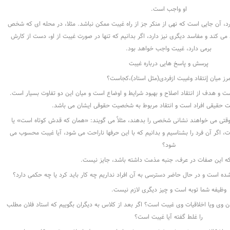
او واجب است.
د، آن جایى است که نهى از منکر جز از راه غیبت ممکن نباشد. مثلا، در محله اى که شخص
ى کند و مفاسد دیگرى نیز دارد، اگر بدانیم که تنها در صورت غیبت از او، دست از کارش
برمى دارد، غیبت واجب خواهد بود.
پرسش و پاسخ هایی درباره غیبت
رز میان إنتقاد وغیبت ازفردی(مثل استاد)،کجاست؟
 و هدف از انتقاد اصلاح و بهبود شرایط و اوضاع است و میان این دو تفاوت بسیار است.
حقیقی افراد است و انتقاد مربوط به شخصیت حقوقی ایشان می باشد.
قتی می خواهند نشانی شخصی را بدهند، مثلاً می گویند: «همان که قدش کوتاه است» یا
 اگر آن فرد را بشناسیم و بدانیم که با این حرفها ناراحت می شود، آیا غیبت محسوب می
شود؟
ه این صفات در عرف، جنبه مذمت داشته باشد، جایز نیست.
ده است و در حال حاضر دسترسی به آن افراد نداریم چه کار باید کرد یا چه حکمی دارد؟
وظیفه شما توبه است و چیز دیگری لازم نیست.
دن وی ویا اخلاقیات وی غیبت است؟ اگر بعد از کلاس به دیگران بگوییم که استاد فلان مطلب
را غلط گفته آیا غیبت است؟