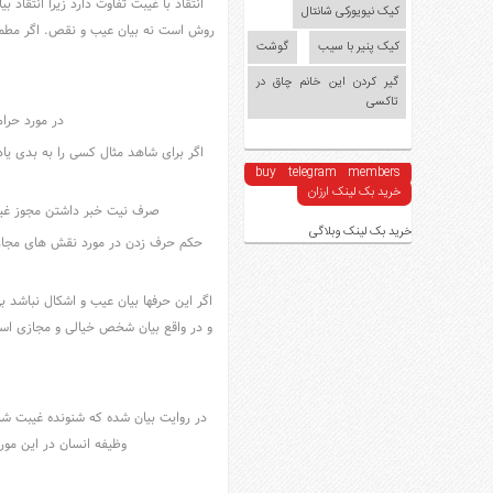
انتقاد با غیبت تفاوت دارد زیرا انتقا
کیک نیویورکی شانتال
روش است نه بیان عیب و نقص. اگر مطمئن
کیک پنیر با سیب
گوشت
گیر کردن این خانم چاق در
تاکسی
در مورد حرام
اگر برای شاهد مثال کسی را به بدی یا
buy telegram members
خرید بک لینک ارزان
صرف نیت خبر داشتن مجوز غیب
خرید بک لینک وبلاگی
حکم حرف زدن در مورد نقش های مجازی ب
اگر این حرفها بیان عیب و اشکال نباش
و در واقع بیان شخص خیالی و مجازی است
در روایت بیان شده که شنونده غیبت ش
وظیفه انسان در این مو