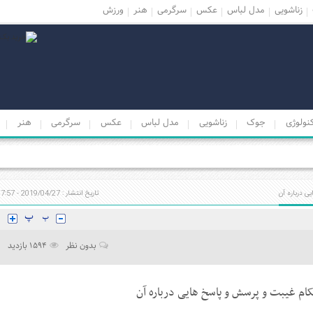
زناشویی
مدل لباس
عکس
سرگرمی
هنر
ورزش
نولوژی
جوک
زناشویی
مدل لباس
عکس
سرگرمی
هنر
 درباره آن
تاریخ انتشار : 2019/04/27 - 7:57
بدون نظر
1594 بازدید
ام غیبت و پرسش و پاسخ هایی درباره آن