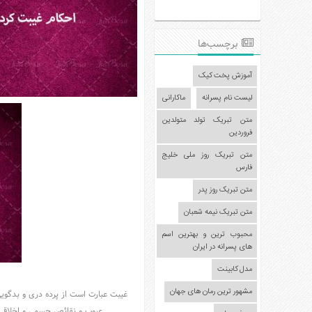
عکس
سرگرمی
برچسب‌ها
هنر
ورزش
آموزش پخت کیک
منوی
لیست نام پسرانه
ماکارانی
سایدبار
متن تبریک تولد متولدین
فروردین
صفحه
اصلی
متن تبریک روز ملی خلیج
فارس
آشپزی
متن تبریک روز پدر
دکوراسیون
اخبار
متن تبریک نیمه شعبان
پزشکی
محبوب ترین و بهترین اسم
های پسرانه در ایران
تکنولوژی
مدل کابینت
جوک
مشهور ترین رمان های جهان
زناشویی
غیبت عبارت است از پرده درى و بدگوی
عیوب و نقائص جسمى و اخلاقى او