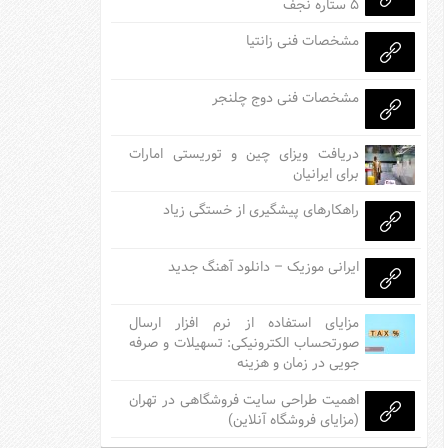
۵ ستاره نجف
مشخصات فنی زانتیا
مشخصات فنی دوج چلنجر
دریافت ویزای چین و توریستی امارات
برای ایرانیان
راهکارهای پیشگیری از خستگی زیاد
ایرانی موزیک – دانلود آهنگ جدید
مزایای استفاده از نرم افزار ارسال
صورتحساب الکترونیکی: تسهیلات و صرفه
جویی در زمان و هزینه
اهمیت طراحی سایت فروشگاهی در تهران
(مزایای فروشگاه آنلاین)