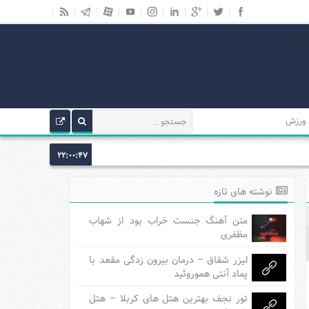
ورزش
22:00:48
نوشته های تازه
متن آهنگ جنست خراب بود از شهاب
مظفری
لیزر شقاق – درمان بیرون زدگی مقعد با
پماد آنتی هموروئید
تور نجف بهترین هتل های کربلا – هتل