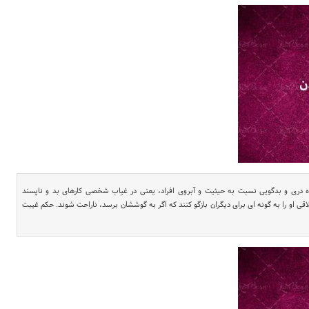
درى و بدگویى نسبت به حیثیت و آبروى افراد، یعنی در غیاب شخصى کارهاى بد و ناپسند
او را به گونه اى براى دیگران بازگو کنند که اگر به گوششان برسد، ناراحت شوند. حکم غیبت