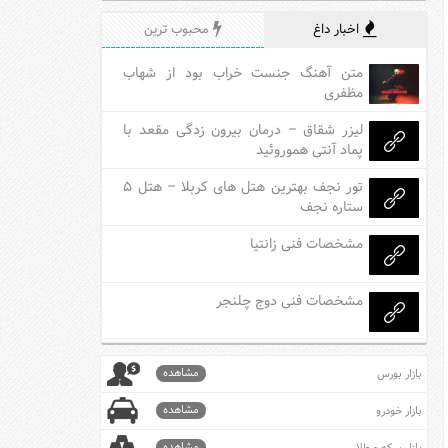
اخبار داغ
محبوب ترین
متن آهنگ جنست خراب بود از شهاب
مظفری
لیزر شقاق – درمان بیرون زدگی مقعد با
پماد آنتی هموروئید
تور نجف بهترین هتل های کربلا – هتل ۵
ستاره نجف
مشخصات فنی زانتیا
مشخصات فنی دوج چلنجر
مشاهده
بازار بورس
مشاهده
بازار خودرو
مشاهده