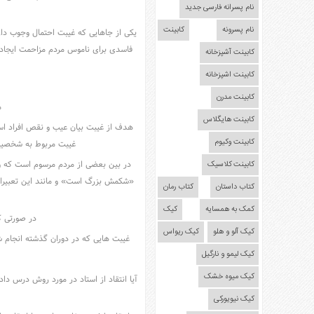
نام پسرانه فارسی جدید
نام پسرونه
کابینت
یکى از جاهایى که غیبت احتمال وجوب دار
فاسدى براى ناموس مردم مزاحمت ایجاد م
کابینت آشپزخانه
کابینت اشپزخانه
کابینت مدرن
م
کابینت هایگلاس
هدف از غیبت بیان عیب و نقص افراد است
کابینت وکیوم
غیبت مربوط به شخصیت 
در بین بعضی از مردم مرسوم است که و
کابینت کلاسیک
«شکمش بزرگ است» و مانند این تعبیرات،
کتاب داستان
کتاب رمان
کمک به همسایه
کیک
در صورتی ک
کیک آلو و هلو
کیک ریواس
غیبت هایی که در دوران گذشته انجام ش
کیک لیمو و نارگیل
کیک میوه خشک
آیا انتقاد از استاد در مورد روش درس دا
کیک نیویورکی