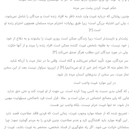
حکم غیبت کردن پشت سر مرده
ر می‌شود که مفهوم غیبت[۱] و همچنین روایاتى که درباره غیبت وارد شده ناظر به افراد زنده است و مردگان را شامل نمی‌شود،
ولى این اشتباه بزرگى است؛ زیرا طبق روایات؛ احترام مرده مسلمان همچون احترام زنده او
است.[۲]
 زشت‌تر و ناپسندتر است؛ زیرا زندگان ممکن است روزى غیبت را بشنوند و به دفاع از خود
از خود نیست، به علاوه؛ شخص غیبت کننده ممکن است افراد زنده را ببیند و از آنها حلیّت
ولى در مورد مردگان این مطلب هرگز صدق نمی‌کند.[۳]
 مردگان، مورد تأیید اسلام نمی‌باشد و گناه است. وقتی ما در نماز میت با آن‌که شاید
بدی‌هایی را هم از مرده بدانیم، می‌گوییم: «لا نعلم منه الا خیرا» (جز خیر از او نمی‌دانیم).[۴] از این‌رو؛ سزاوار نیست بعد از این سخن
نماز میت، سر سخن از بدی‌های انسان مرده باز شود.
در این موارد غیبت واجب است
ن که گمان بدى نسبت به کسى پیدا کرده است، بى جهت از او غیبت کند و حتى حق ندارد
جایى که پاى مصالح اجتماعى در میان است و ـ مثلا ـ قرار است فرد ناصالحى مسؤولیت مهمى
دار شود، نه تنها غیبت حرام نیست، بلکه واجب نیز هست.
ه تصریح شده که از جمله موارد وجوب غیبت، زمانى است که فردى فاقد صلاحیت قصد دارد
ر این گونه موارد باید افشاگرى کرد و عدم صلاحیت چنین فردى را به مردم گوشزد نمود; چرا
سلمانان خیانت مى شود. اگر راه جلوگیرى از فساد شخصى، منحصر به غیبت باشد، غیبت از