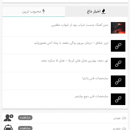
اخبار داغ
محبوب ترین
متن آهنگ جنست خراب بود از شهاب مظفری
لیزر شقاق – درمان بیرون زدگی مقعد با پماد آنتی هموروئید
تور نجف بهترین هتل های کربلا – هتل ۵ ستاره نجف
مشخصات فنی زانتیا
مشخصات فنی دوج چلنجر
مشاهده
بازار بورس
مشاهده
بازار خودرو