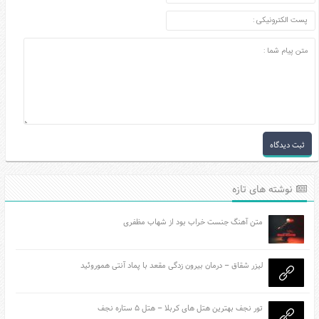
نوشته های تازه
متن آهنگ جنست خراب بود از شهاب مظفری
لیزر شقاق – درمان بیرون زدگی مقعد با پماد آنتی هموروئید
تور نجف بهترین هتل های کربلا – هتل ۵ ستاره نجف