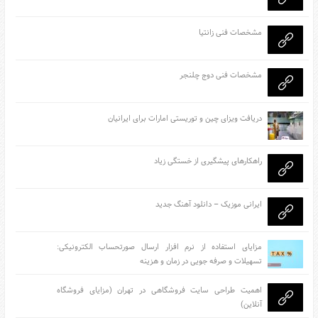
مشخصات فنی زانتیا
مشخصات فنی دوج چلنجر
دریافت ویزای چین و توریستی امارات برای ایرانیان
راهکارهای پیشگیری از خستگی زیاد
ایرانی موزیک – دانلود آهنگ جدید
مزایای استفاده از نرم افزار ارسال صورتحساب الکترونیکی:
تسهیلات و صرفه جویی در زمان و هزینه
اهمیت طراحی سایت فروشگاهی در تهران (مزایای فروشگاه
آنلاین)