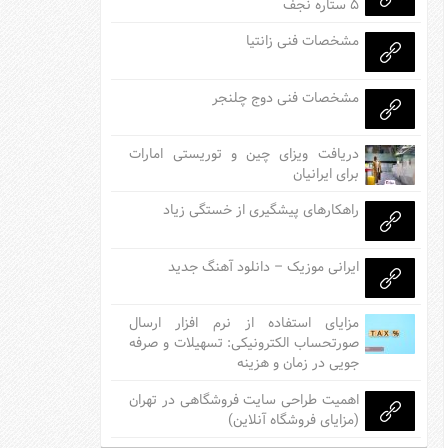
۵ ستاره نجف
مشخصات فنی زانتیا
مشخصات فنی دوج چلنجر
دریافت ویزای چین و توریستی امارات
برای ایرانیان
راهکارهای پیشگیری از خستگی زیاد
ایرانی موزیک – دانلود آهنگ جدید
مزایای استفاده از نرم افزار ارسال
صورتحساب الکترونیکی: تسهیلات و صرفه
جویی در زمان و هزینه
اهمیت طراحی سایت فروشگاهی در تهران
(مزایای فروشگاه آنلاین)