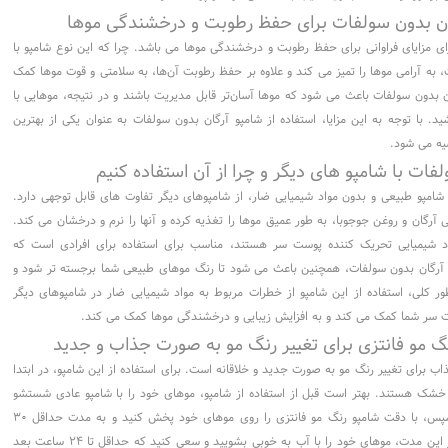
رگان بدون سولفات برای حفظ رطوبت و درخشندگی موها
ای مزایای فراوانی برای حفظ رطوبت و درخشندگی موها می باشد. چرا که این نوع شامپو با
، به آرامی موها را تمیز می کند و علاوه بر حفظ رطوبت آن‌ها، به سلامتی و قوت موها کمک
ن بدون سولفات باعث می شود که موها آسان‌تر قابل مدیریت باشند و در نتیجه، موهایی با
 با توجه به این مزایا، استفاده از شامپو آرگان بدون سولفات به عنوان یکی از بهترین
یه می شود.
فات با شامپو های دیگر و چرا از آن استفاده کنیم
شامپو طبیعی و بدون مواد شیمیایی ضار، از شامپوهای دیگر تفاوت های قابل توجهی دارد.
 آرگان و روغن جوجوبا، به طور عمیق موها را تغذیه کرده و آنها را نرم و درخشان می کند.
اد شیمیایی تحریک کننده پوست سر هستند، مناسب برای استفاده برای افرادی است که
 آرگان بدون سولفات، همچنین باعث می شود تا رنگ موهای طبیعی شما برجسته تر شود و
ر کلی، استفاده از این شامپو از خطرات مربوط به مواد شیمیایی ضار در شامپوهای دیگر
ت سر شما کمک می کند و به افزایش زیبایی و درخشندگی موها کمک می کند.
نگ مو فانتزی برای تغییر رنگ مو به صورت جذاب و جدید
 برای تغییر رنگ مو به صورت جدید و خلاقانه است. برای استفاده از این شامپو، در ابتدا
خشک هستند. بهتر است قبل از استفاده از شامپو، موهای خود را با شامپو عادی شستشو
دهید و به خوبی آن‌ها را خشک کنید. سپس، با دقت شامپو رنگ مو فانتزی را روی موهای خود پخش کنید و به مدت حداقل ۳۰
دقیقه روی موهای خود نگه دارید. پس از این مدت، موهای خود را با آب به خوبی بشویید و سعی کنید که حداقل تا ۲۴ ساعت بعد