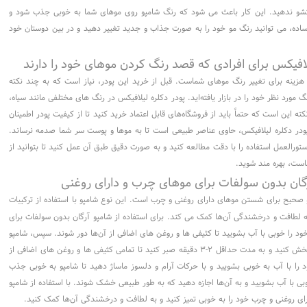
ستشو ندهید. این کار باعث می شود که رنگ شامپو روی موهای شما به خوبی جذب شود و
اده، می توانید رنگ مو خود را به صورت جذاب و جدید تغییر دهید و در بین دوستان خود
لافیکس برای افرادی که قصد رنگ کردن موهای خود را دارند
 هزینه برای تغییر رنگ موهای شماست. قبل از خرید این پودر، نیاز است که به چند نکته
 مورد نظر خود را در بازار یافته‌اید. پودر دکلره لیلافیکس در رنگ های مختلفی مانند سیاه،
ته این است که حتماً باید از فروشگاه‌های قابل اعتماد خرید کنید تا از کیفیت پودر اطمینان
در دکلره لیلافیکس، حاوی عناصر طبیعی است تا به موها و پوست سر شما صدمه نرساند.
 دستورالعمل استفاده را با دقت مطالعه کنید و به صورت دقیق طبق آن عمل کنید تا بتوانید از
است، بهره مند شوید.
رگان بدون سولفات برای موهای چرب و دارای روغنی
حیح برای شستن موهای دارای روغنی و چرب است. این نوع شامپو با استفاده از ترکیبات
به لطافت و درخشندگی آن‌ها کمک می کند. برای استفاده از شامپو آرگان بدون سولفات برای
ود را خوبی با آب بشویید تا کثیفی ها و روغن های اضافی از آن‌ها دور شوند. سپس، شامپو
آرگان بدون سولفات را روی موهای خود پخش کنید و به مدت حداقل ۲-۳ دقیقه صبر کنید تا تمامی کثیفی ها و روغن های اضافی از
ا با آب به خوبی بشویید و با حرکات آرام و دلسوز ماساژ دهید تا شامپو به خوبی جذب
بی با آب بشویید و به آن‌ها اجازه دهید که به طور طبیعی خشک شوند. با استفاده از شامپو
ای روغنی و چرب خود را به خوبی تمیز کنید و به لطافت و درخشندگی آن‌ها کمک کنید.