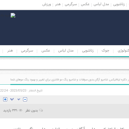
زناشویی
مدل لباس
عکس
سرگرمی
هنر
ورزش
نولوژی
جوک
زناشویی
مدل لباس
عکس
سرگرمی
هنر
ر دکلره لیلافیکس، شامپو آرگان بدون سولفات و شامپو رنگ مو فانتزی برای تغییر و بهبود رنگ موهای شما
تاریخ انتشار : 2023/05/23 - 22:24
بدون نظر
331 بازدید