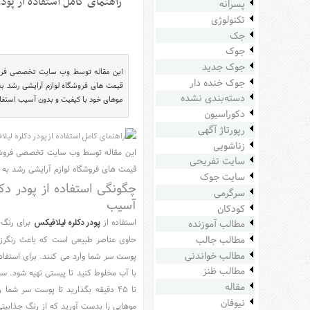
راهنمای کامل استفاده از پود
پسرانه
سرگرمی
تکنولوژی
هنر
جک
جوک
ورزش
جوک جدید
این مقاله توسط وب سایت تخصصی فرو
منوی
جوک خنده دار
قیمت های فروشگاه لوازم آرایشی رشد به 
اصلی
دسته‌بندی نشده
موهای خود با کیفیت و بدون آسیب استفاده 
صفحه
دکوراسیون
اصلی
رپورتاژ آگهی
زناشویی
آشپزی
این مقاله توسط وب سایت تخصصی فروش 
سایت تفریحی
دکوراسیون
قیمت های فروشگاه لوازم آرایشی رشد به 
سایت جوک
چگونگی استفاده از پودر د
اخبار
سرگرمی
آسیب
کودکان
پزشکی
استفاده از
پودر دکلره لیلافیکس
برای رنگ 
مطالب آموزنده
تکنولوژی
مطالب جالب
حاوی عناصر طبیعی است که باعث رنگرزی
جوک
مطالب خواندنی
پوست سر شما وارد می کنند. برای استفاده
زناشویی
مطالب ظنز
مقاله
مدل
تا ۴۵ دقیقه بگذارید تا پوست سر ش
نیوفان
لباس
موهایی را بدست آورید که از رنگ جذابیت