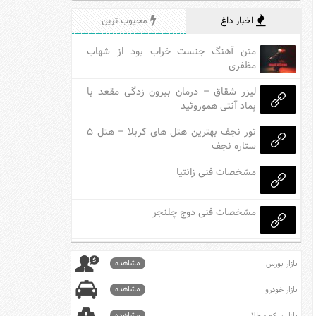
اخبار داغ
محبوب ترین
متن آهنگ جنست خراب بود از شهاب
مظفری
لیزر شقاق – درمان بیرون زدگی مقعد با
پماد آنتی هموروئید
تور نجف بهترین هتل های کربلا – هتل ۵
ستاره نجف
مشخصات فنی زانتیا
مشخصات فنی دوج چلنجر
مشاهده
بازار بورس
مشاهده
بازار خودرو
مشاهده