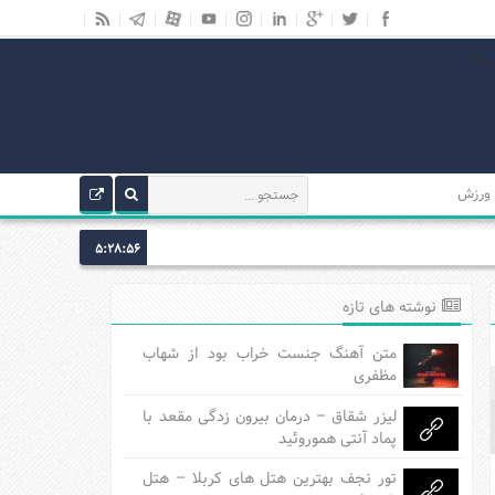
ورزش
5:28:57
نوشته های تازه
متن آهنگ جنست خراب بود از شهاب
مظفری
لیزر شقاق – درمان بیرون زدگی مقعد با
پماد آنتی هموروئید
تور نجف بهترین هتل های کربلا – هتل