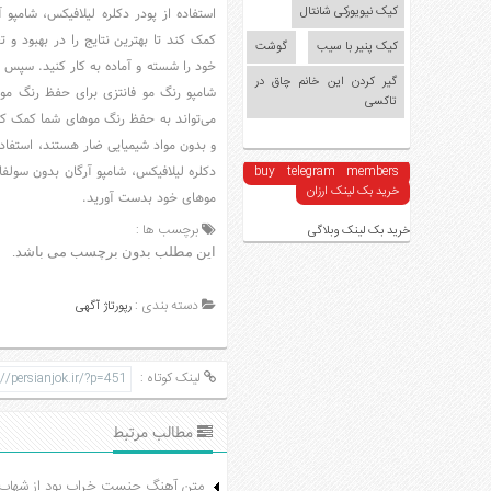
کیک نیویورکی شانتال
استفاده از پودر دکلره لیلافیکس، شامپو
کمک کند تا بهترین نتایج را در بهبود و 
کیک پنیر با سیب
گوشت
خود را شسته و آماده به کار کنید. سپس با
گیر کردن این خانم چاق در
شامپو رنگ مو فانتزی برای حفظ رنگ موها
تاکسی
می‌تواند به حفظ رنگ موهای شما کمک کند
و بدون مواد شیمیایی ضار هستند، استفاده
دکلره لیلافیکس، شامپو آرگان بدون سولفات
buy telegram members
خرید بک لینک ارزان
موهای خود بدست آورید.
برچسب ها :
خرید بک لینک وبلاگی
این مطلب بدون برچسب می باشد.
دسته بندی :
رپورتاژ آگهی
لینک کوتاه :
مطالب مرتبط
متن آهنگ جنست خراب بود از شهاب