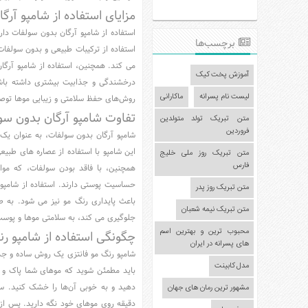
مزایای استفاده از شامپو آ
عکس
استفاده از شامپو آرگان بدون سولفات دار
سرگرمی
برچسب‌ها
استفاده از ترکیبات طبیعی و بدون سولفات
هنر
می کند. همچنین، استفاده از شامپو آرگا
ورزش
آموزش پخت کیک
درخشندگی و جذابیت بیشتری داشته باشید.
منوی
لیست نام پسرانه
ماکارانی
روش‌های حفظ سلامتی و زیبایی موها توص
سایدبار
تفاوت شامپو آرگان بدون سول
متن تبریک تولد متولدین
فروردین
صفحه
شامپو آرگان بدون سولفات، به عنوان یک 
اصلی
این شامپو با استفاده از عصاره های طبیعی
متن تبریک روز ملی خلیج
فارس
همچنین، با فاقد بودن سولفات، که مو
آشپزی
حساسیت پوستی دارند. استفاده از شامپو
متن تبریک روز پدر
دکوراسیون
باعث پایداری رنگ مو نیز می شود. به طو
اخبار
متن تبریک نیمه شعبان
جلوگیری می کند، به سلامتی موها و پوس
پزشکی
محبوب ترین و بهترین اسم
چگونگی استفاده از شامپو ر
های پسرانه در ایران
تکنولوژی
شامپو رنگ مو فانتزی یک روش ساده و جذاب
مدل کابینت
جوک
باید مطمئن شوید که موهای شما پاک و 
مشهور ترین رمان های جهان
زناشویی