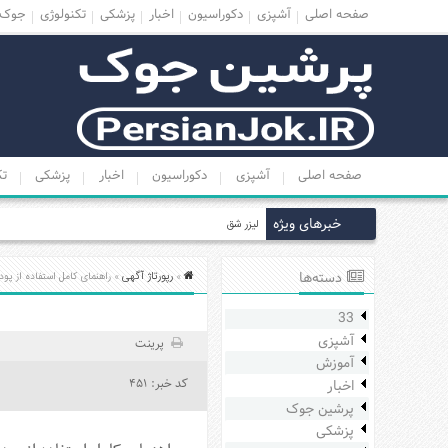
صفحه اصلی
آشپزی
دکوراسیون
اخبار
پزشکی
تکنولوژی
جوک
منوی
بالا
صفحه
اصلی
صفحه اصلی
آشپزی
دکوراسیون
اخبار
پزشکی
تک
آشپزی
دکوراسیون
خبرهای ویژه
لیزر شقاق – درمان بیرون زدگی مقعد با پ
اخبار
پزشکی
دسته‌ها
رپورتاژ آگهی
»
» راهنمای کامل استفاده از پود
تکنولوژی
33
جوک
آشپزی
پرینت
زناشویی
آموزش
کد خبر: 451
اخبار
مدل
پرشین جوک
لباس
پزشکی
عکس