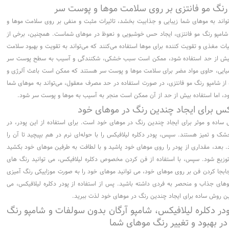
 رنگ مو فانتزی بر روی سلامت موها و پوست سر
‌تواند به موهای شما زیبایی و جذابیت بخشد، تاثیرات مثبت و منفی بر روی سلامت موها و
ت شامپو رنگ مو فانتزی، ایجاد حس خوشبویی و نعوظ در موهای شماست. همچنین، برخی از
ت مغذی و تقویت کننده برای موها استفاده می‌کنند که می‌تواند به تقویت و بهبود سلامت
ها بیش از حد استفاده شود، ممکن است سبب خشکی، شکنندگی و آسیب به سطح پوست سر
یایی، حاوی مواد مضر برای سلامت موها و پوست سر هستند که ممکن است باعث آلرژی و
از شامپو رنگ مو فانتزی، در صورت استفاده در حد مصرف معقول، می‌تواند به موهای شما
ود، اما استفاده بیش از حد از آن ممکن است منجر به آسیب به موها و پوست سر شود.
فیکس برای ایجاد چندین رنگ در موهای خود
 ساده و موثر برای ایجاد چندین رنگ در موهای خود است. برای استفاده از این پودر، در
ک و تمیز هستند. سپس، پودر دکلره لیلافیکس را با حوله‌ای نرم در هم بپیچید تا آن را
بعد، مقداری از پودر را روی موهای خود پاشید و با لطافت به طرفین موهای خود بکشید
توزیع شود. سپس، با استفاده از فن کردن مخصوص دکلره لیلافیکس، می توانید رنگ های
جابجا کردن فن بر روی موهای خود، می توانید موهای خود را به صورت موزاییکی رنگ آمیزی
وهای جذاب و منحصر به فردی داشته باشید. پس از استفاده از پودر دکلره لیلافیکس، می
ین روش ساده برای ایجاد چندین رنگ در موهای خود لذت ببرید.
ودر دکلره لیلافیکس، شامپو آرگان بدون سولفات و شامپو رنگ
 در بهبود و تغییر رنگ موهای شما