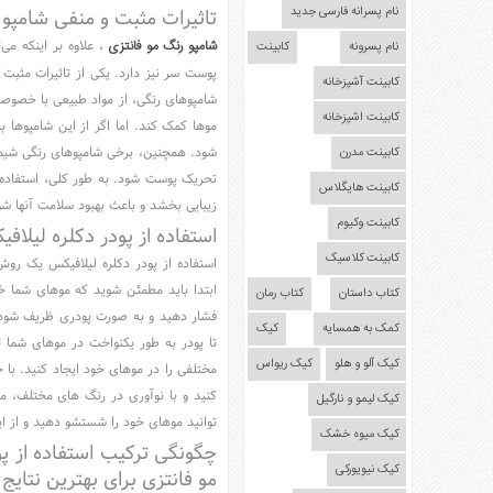
نام پسرانه فارسی جدید
تاثیرات مثبت و منفی شامپو
شامپو رنگ مو فانتزی
، علاوه بر اینکه می
نام پسرونه
کابینت
پوست سر نیز دارد. یکی از تاثیرات مثب
کابینت آشپزخانه
شامپوهای رنگی، از مواد طبیعی با خصوصیا
کابینت اشپزخانه
موها کمک کند. اما اگر از این شامپو
شود. همچنین، برخی شامپوهای رنگی شیم
کابینت مدرن
تحریک پوست شود. به طور کلی، استفاده 
کابینت هایگلاس
زیبایی بخشد و باعث بهبود سلامت آنها ش
کابینت وکیوم
استفاده از پودر دکلره لیلا
کابینت کلاسیک
استفاده از پودر دکلره لیلافیکس یک روش
ابتدا باید مطمئن شوید که موهای شما خش
کتاب داستان
کتاب رمان
فشار دهید و به صورت پودری ظریف شود. 
کمک به همسایه
کیک
تا پودر به طور یکنواخت در موهای شما 
کیک آلو و هلو
کیک ریواس
مختلفی را در موهای خود ایجاد کنید. با 
کنید و با نوآوری در رنگ های مختلف، م
کیک لیمو و نارگیل
توانید موهای خود را شستشو دهید و از ا
کیک میوه خشک
چگونگی ترکیب استفاده از پ
کیک نیویورکی
مو فانتزی برای بهترین نتایج