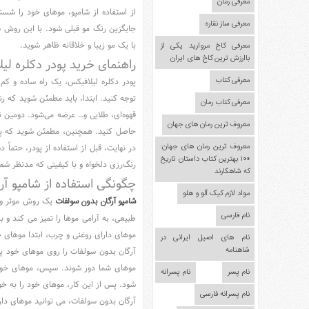
مدل
معرفی رمان
از استفاده از شامپو، موهای خود را ش
لباس
معرفی ساز نقاره
جایگزین رنگ مو قبلی شود. با این روش س
عکس
با یک مو زیبا و خلاقانه ظاهر شوید.
معرفی کاخ مروارید یکی از
سرگرمی
باارزش ترین کاخ های ایران
راهنمای خرید پودر دکلره لی
هنر
معرفی کتاب
پودر دکلره لیلافیکس، یک راه ساده و کم
ورزش
توجه کنید. ابتدا، باید مطمئن شوید که رنگ
معرفی کتاب رمان
قهوه‌ای، طلایی و… عرضه می‌شود. دومین نک
معروف ترین رمان های جهان
حاصل کنید. همچنین، مطمئن شوید که پو
معروف ترین رمان های جهان:
در نهایت، قبل از استفاده از پودر، حتماً
۱۰۰ بهترین کتاب داستان تاریخ
رنگ‌رزی دلخواه و با کیفیتی که مدنظر شم
که شاهکارند
چگونگی استفاده از شامپو آ
مواد لازم کیک آلو و هلو
شامپو آرگان بدون سولفات
یک روش موثر و ص
نام فارسی
طبیعی، به آرامی موها را تمیز می کند و 
موهای دارای روغنی و چرب، ابتدا موهای خ
نام های اصیل ایرانی در
شاهنامه
موهای شما دور شوند. سپس، موهای خود ر
نام پسر
نام پسرانه
شود. پس از این کار، موهای خود را به خو
نام پسرانه فارسی
آرگان بدون سولفات، می توانید موهای دار