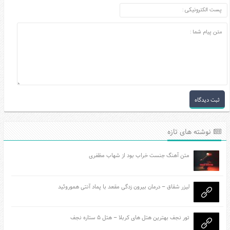
نوشته های تازه
متن آهنگ جنست خراب بود از شهاب مظفری
لیزر شقاق – درمان بیرون زدگی مقعد با پماد آنتی هموروئید
تور نجف بهترین هتل های کربلا – هتل ۵ ستاره نجف