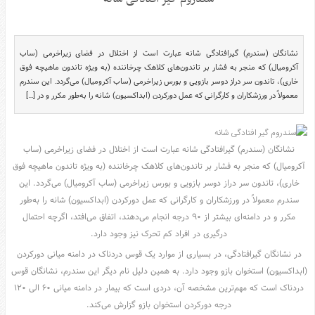
سرگرمی
هنر
ورزش
نشانگان (سندرم) گیرافتادگی شانه عبارت است از اختلال در فضای زیراخرمی (ساب
آکرومیال) که منجر به فشار بر تاندون‌های کلاهک چرخاننده (به ویژه تاندون ماهیچه فوق
منوی
خاری)، تاندون سر دراز دوسر بازویی و بورس زیراخرمی (ساب آکرومیال) می‌گردد. این سندرم
اصلی
معمولاً در ورزشکاران و کارگرانی که عمل دورکردن (ابداکسیون) شانه را به‌طور مکرر و در […]
صفحه
اصلی
نشانگان (سندرم) گیرافتادگی شانه عبارت است از اختلال در فضای زیراخرمی (ساب
آشپزی
آکرومیال) که منجر به فشار بر تاندون‌های کلاهک چرخاننده (به ویژه تاندون ماهیچه فوق
دکوراسیون
خاری)، تاندون سر دراز دوسر بازویی و بورس زیراخرمی (ساب آکرومیال) می‌گردد. این
اخبار
سندرم معمولاً در ورزشکاران و کارگرانی که عمل دورکردن (ابداکسیون) شانه را به‌طور
پزشکی
مکرر و در دامنه‌ای بیشتر از ۹۰ درجه انجام می‌دهند، اتفاق می‌افتد، اگرچه احتمال
تکنولوژی
درگیری در افراد کم تحرک نیز وجود دارد.
جوک
در نشانگان گیرافتادگی، در بسیاری از موارد یک قوس دردناک در دامنه میانی دورکردن
(ابداکسیون) استخوان بازو وجود دارد. به همین دلیل نام دیگر این سندرم، نشانگان قوس
زناشویی
دردناک است که مهم‌ترین مشخصه آن، دردی است که بیمار در دامنه میانی ۶۰ الی ۱۲۰
مدل
درجه دورکردن استخوان بازو گزارش می‌کند.
لباس