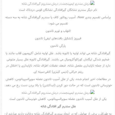
عکس
نام دیگر سندرم نشانگان گیرافتادگی نشانگان قوس دردناک است
سرگرمی
براساس تقسیم بندی Neer، آسیب روتاتور کاف یا سندرم گیرافتادگی شانه به سه دسته
هنر
تقسیم می شود:
ورزش
التهاب و تورم تاندون
منوی
فیبروز (تشکیل بافت‌های لیفی) تاندون
سایدبار
پارگی تاندون
صفحه
گیرافتادگی شانه می تواند اولیه یا ثانویه باشد. علل اولیه شامل آکرومیون قلاب مانند یا
اصلی
ضخیم شدگی لیگامان کوراکوآکرومیال می باشند. گیرافتادگی ثانویه علل بسیار متنوعی
آشپزی
دارد از جمله ناپایداری مفصل شانه، ضعف عضلات اطراف شانه، ناپایداری یا اختلال در
دکوراسیون
ریتم حرکتی (دیس کینزی) کتفی-سینه ای.
اخبار
در مطالعات اخیر انجام شده، یکی از علل آسیب تاندون عضله سوپرااسپیناتوس، کاهش
پزشکی
خونرسانی تاندون است که در حالت دور کردن (ابداکشن) یا بالا بردن دست رخ می دهد.
تکنولوژی
یکی از علل آسیب تاندون عضله سوپرااسپیناتوس، کاهش خونرسانی تاندون است
جوک
علل سندرم گیر افتادگی شانه
زناشویی
به طورکلی، برخی از عواملی که در ایجاد سندرم گیرافتادگی شانه دخالت دارند عبارتند از: