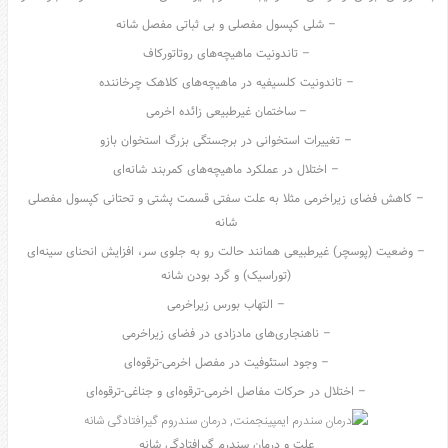
مدل
لباس
– شلی کپسول مفصلی و بی ثباتی مفصل شانه
عکس
– تاندونیت ماهیچه‌های روتاتورکاف
سرگرمی
– تاندونیت کلسیفیه در ماهیچه‌های کلاهک چرخاننده
هنر
– ساختمان غیرطبیعی زائده اخرمی
ورزش
– تغییرات استخوانی در برجستگی بزرگ استخوان بازو
– اختلال در عملکرد ماهیچه‌های کمربند شانه‌ای
– کاهش فضای زیراخرمی مثلا به علت سفتی قسمت پشتی و تحتانی کپسول مفصلی
شانه
– وضعیت (پوسچر) غیرطبیعی همانند حالت رو به جلوی سر، افزایش انحنای سینه‌ای
(توراسیک) و گرد بودن شانه
– التهاب بورس زیراخرمی
– ناهنجاری‌های مادزادی در فضای زیراخرمی
– وجود استئوفیت در مفصل اخرمی-ترقوه‌ای
– اختلال در حرکات مفاصل اخرمی-ترقوه‌ای و جناغی-ترقوه‌ای
علت و درمان سندرم گیرافتادگی شانه