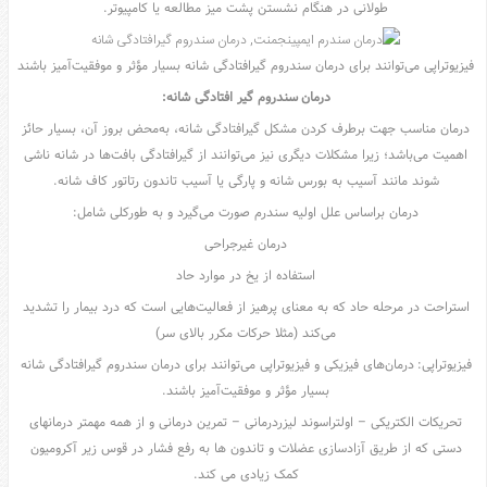
طولانی در هنگام نشستن پشت میز مطالعه یا کامپیوتر.
فیزیوتراپی می‌توانند برای درمان سندروم گیرافتادگی شانه بسیار مؤثر و موفقیت‌آمیز باشند
درمان
سندروم گیر افتادگی شانه:
درمان مناسب جهت برطرف کردن مشکل گیرافتادگی شانه، به‌محض بروز آن، بسیار حائز
اهمیت می‌باشد؛ زیرا مشکلات دیگری نیز می‌توانند از گیرافتادگی بافت‌ها در شانه ناشی
شوند مانند آسیب به بورس شانه و پارگی یا آسیب تاندون رتاتور کاف شانه.
درمان براساس علل اولیه سندرم صورت می‌گیرد و به طورکلی شامل:
درمان غیرجراحی
استفاده از یخ در موارد حاد
استراحت در مرحله حاد که به معنای پرهیز از فعالیت‌هایی است که درد بیمار را تشدید
می‌کند (مثلا حرکات مکرر بالای سر)
فیزیوتراپی: درمان‌های فیزیکی و فیزیوتراپی می‌توانند برای درمان سندروم گیرافتادگی شانه
بسیار مؤثر و موفقیت‌آمیز باشند.
تحریکات الکتریکی – اولتراسوند لیزردرمانی – تمرین درمانی و از همه مهمتر درمانهای
دستی که از طریق آزادسازی عضلات و تاندون ها به رفع فشار در قوس زیر آکرومیون
کمک زیادی می کند.