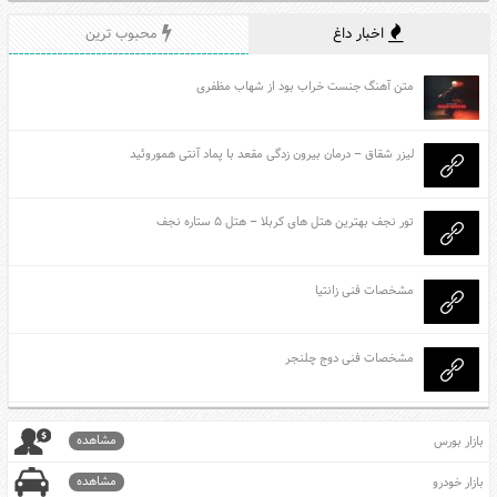
اخبار داغ
محبوب ترین
متن آهنگ جنست خراب بود از شهاب مظفری
لیزر شقاق – درمان بیرون زدگی مقعد با پماد آنتی هموروئید
تور نجف بهترین هتل های کربلا – هتل ۵ ستاره نجف
مشخصات فنی زانتیا
مشخصات فنی دوج چلنجر
مشاهده
بازار بورس
مشاهده
بازار خودرو