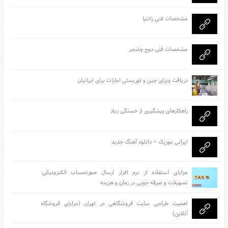
مشخصات فنی زانتیا
مشخصات فنی دوج چلنجر
دریافت ویزای چین و توریستی امارات برای ایرانیان
راهکارهای پیشگیری از خستگی زیاد
ایرانی موزیک – دانلود آهنگ جدید
مزایای استفاده از نرم افزار ارسال صورتحساب الکترونیکی:
تسهیلات و صرفه جویی در زمان و هزینه
اهمیت طراحی سایت فروشگاهی در تهران (مزایای فروشگاه
آنلاین)