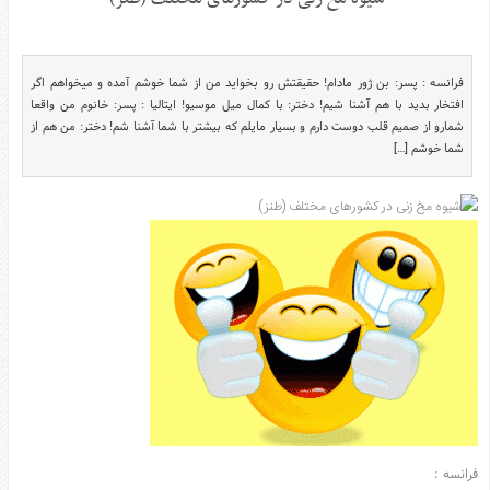
سرگرمی
هنر
ورزش
فرانسه : پسر: بن ژور مادام! حقیقتش رو بخواید من از شما خوشم آمده و میخواهم اگر
افتخار بدید با هم آشنا شیم! دختر: با کمال میل موسیو! ایتالیا : پسر: خانوم من واقعا
منوی
شمارو از صمیم قلب دوست دارم و بسیار مایلم که بیشتر با شما آشنا شم! دختر: من هم از
اصلی
شما خوشم […]
صفحه
اصلی
آشپزی
دکوراسیون
اخبار
پزشکی
تکنولوژی
جوک
زناشویی
مدل
فرانسه :
لباس