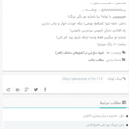
مدل
ســــــــــــس … ســــــــــــــــــــــــ ـــــــــــس …
لباس
پــــــــِـخخخخخخخخخ … چِــخـــــــــــــــه …
عکس
هووووووی با تواما! بیا شماره مو بگیر بزنگ!
سرگرمی
دختر: خفه شو! کصافطِ عوضی! مگه خودت خوار و مادر نداری
راه افتادی دنبالِ ناموس مردم،بی ناموس!
هنر
شماره تو میگیرم فقط واسه اینکه شرتو زود کم کنی!
ورزش
ساعت ۱۰ زنگ میزنم!
برچسب ها :
شیوه مخ زنی در کشورهای مختلف (طنز)
دسته بندی :
مطالب جالب
لینک کوتاه :
مطالب مرتبط
علل ، علایم و درمان بیماری کاناوان
متن تبریک روز ملی خلیج فارس