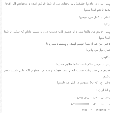
پسر: بن ژور مادام! حقیقتش رو بخواید من از شما خوشم آمده و میخواهم اگر افتخار
عکس
بدید با هم آشنا شیم!
سرگرمی
دختر: با کمال میل موسیو!
هنر
ایتالیا :
ورزش
پسر: خانوم من واقعا شمارو از صمیم قلب دوست دارم و بسیار مایلم که بیشتر با شما
منوی
آشنا شم!
سایدبار
دختر: من هم از شما خوشم اومده و پیشنهاد شمارو با
صفحه
کمال میل می پذیرم!
اصلی
انگلیس :
آشپزی
پسر: با عرض سلام خدمت شما خانوم محترم!
دکوراسیون
خانوم من چند وقت هست که از شما خوشم اومده می میخوام اگه مایل باشید باهم
باشیم!
اخبار
دختر: چرا که نه؟ میتونیم در کنار هم باشیم!
پزشکی
و اما ایران :
تکنولوژی
پسر: پیــــــــــــــــــس … پیس پیس …
جوک
پـــــــــــــــــــــــی ــــــــــــــــس … پیییییییییییییس …
زناشویی
ســــــــوووووووو … ســــــــــوووو …