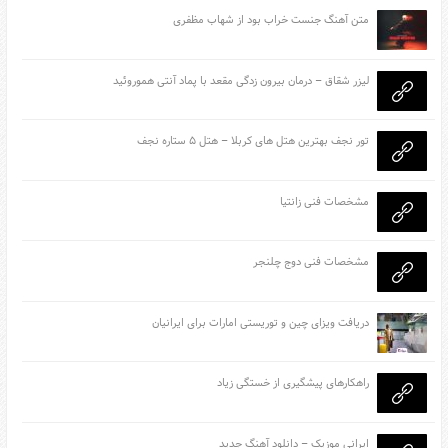
متن آهنگ جنست خراب بود از شهاب مظفری
لیزر شقاق – درمان بیرون زدگی مقعد با پماد آنتی هموروئید
تور نجف بهترین هتل های کربلا – هتل ۵ ستاره نجف
مشخصات فنی زانتیا
مشخصات فنی دوج چلنجر
دریافت ویزای چین و توریستی امارات برای ایرانیان
راهکارهای پیشگیری از خستگی زیاد
ایرانی موزیک – دانلود آهنگ جدید