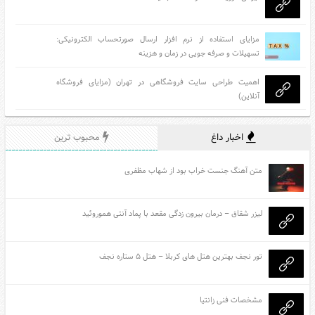
مزایای استفاده از نرم افزار ارسال صورتحساب الکترونیکی:
تسهیلات و صرفه جویی در زمان و هزینه
اهمیت طراحی سایت فروشگاهی در تهران (مزایای فروشگاه
آنلاین)
اخبار داغ
محبوب ترین
متن آهنگ جنست خراب بود از شهاب مظفری
لیزر شقاق – درمان بیرون زدگی مقعد با پماد آنتی هموروئید
تور نجف بهترین هتل های کربلا – هتل ۵ ستاره نجف
مشخصات فنی زانتیا