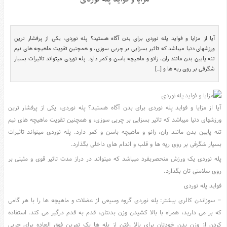
سرگرمی
هنر
ورزش
آیا از مزایا و فواید پله نوردی برای بدن آگاه هستید؟ پله نوردی، یکی از پرفشار ترین
ورزشهای دنیا میباشد که تاثیر بسزایی بر چربی سوزی، و همچنین تقویت ماهیچه های نیم
منوی
تنه پایین بدن مانند ران، زانو و ماهیچه باسن و کمر دارد. پله نوردی میتواند تاثیرات بسیار
اصلی
شگرفی بر روی ریه ها و […]
صفحه
اصلی
آیا از مزایا و فواید پله نوردی برای بدن آگاه هستید؟ پله نوردی، یکی از پرفشار ترین
آشپزی
ورزشهای دنیا میباشد که تاثیر بسزایی بر چربی سوزی، و همچنین تقویت ماهیچه های نیم
دکوراسیون
تنه پایین بدن مانند ران، زانو و ماهیچه باسن و کمر دارد. پله نوردی میتواند تاثیرات
اخبار
بسیار شگرفی بر روی ریه ها و قلب و اندام های داخلی بگذارد.
پزشکی
پله نوردی یک ورزش منحصربفرد میباشد که میتواند در دراز مدت تاثیر قوی و مثبتی بر
تکنولوژی
روی سلامتی تان بگذارد.
جوک
فواید پله نوردی
زناشویی
– سوزاندن کالری بیشتر: پله نوردی گروه وسیعی از عضلات و ماهیچه ها را با هر گامی
مدل
که بر می دارید، همراه با بالا کشیدن وزن بدنتان، قدم به قدم درگیر می کند. استفاده
لباس
کردن از وزن بدن خودتان برای بالا رفتن از پله ها یک تمرین فوق العاده برای چربی