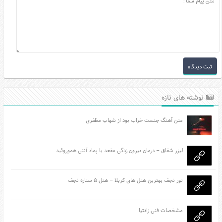
نوشته های تازه
متن آهنگ جنست خراب بود از شهاب مظفری
لیزر شقاق – درمان بیرون زدگی مقعد با پماد آنتی هموروئید
تور نجف بهترین هتل های کربلا – هتل ۵ ستاره نجف
مشخصات فنی زانتیا