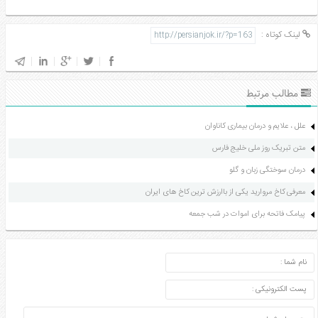
مدل
لباس
لینک کوتاه :
عکس
سرگرمی
هنر
مطالب مرتبط
ورزش
علل ، علایم و درمان بیماری کاناوان
متن تبریک روز ملی خلیج فارس
درمان سوختگی زبان و گلو
معرفی کاخ مروارید یکی از باارزش ترین کاخ های ایران
پیامک فاتحه برای اموات در شب جمعه
ارسال دیدگاه