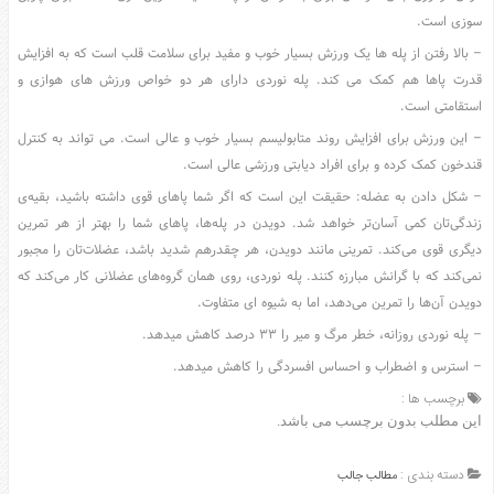
سوزی است.
عکس
– بالا رفتن از پله ها یک ورزش بسیار خوب و مفید برای سلامت قلب است که به افزایش
سرگرمی
قدرت پاها هم کمک می کند. پله نوردی دارای هر دو خواص ورزش های هوازی و
هنر
استقامتی است.
ورزش
– این ورزش برای افزایش روند متابولیسم بسیار خوب و عالی است. می تواند به کنترل
منوی
قندخون کمک کرده و برای افراد دیابتی ورزشی عالی است.
سایدبار
– شکل دادن به عضله: حقیقت این است که اگر شما پاهای قوی داشته باشید، بقیه‌ی
صفحه
زندگی‌تان کمی آسان‌تر خواهد شد. دویدن در پله‌ها، پاهای شما را بهتر از هر تمرین
اصلی
دیگری قوی می‌کند. تمرینی مانند دویدن، هر چقدرهم شدید باشد، عضلات‌تان را مجبور
آشپزی
نمی‌کند که با گرانش مبارزه کنند. پله نوردی، روی همان گروه‌های عضلانی کار می‌کند که
دکوراسیون
دویدن آ‌ن‌ها را تمرین می‌دهد، اما به شیوه ای متفاوت.
اخبار
– پله نوردی روزانه، خطر مرگ و میر را ۳۳ درصد کاهش میدهد.
پزشکی
– استرس و اضطراب و احساس افسردگی را کاهش میدهد.
تکنولوژی
برچسب ها :
این مطلب بدون برچسب می باشد.
جوک
زناشویی
دسته بندی :
مطالب جالب