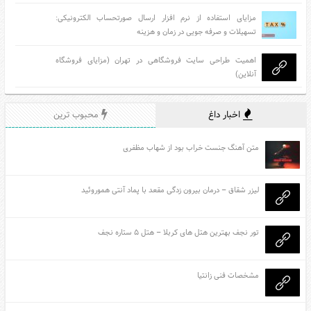
مزایای استفاده از نرم افزار ارسال صورتحساب الکترونیکی:
تسهیلات و صرفه جویی در زمان و هزینه
اهمیت طراحی سایت فروشگاهی در تهران (مزایای فروشگاه
آنلاین)
اخبار داغ
محبوب ترین
متن آهنگ جنست خراب بود از شهاب مظفری
لیزر شقاق – درمان بیرون زدگی مقعد با پماد آنتی هموروئید
تور نجف بهترین هتل های کربلا – هتل ۵ ستاره نجف
مشخصات فنی زانتیا