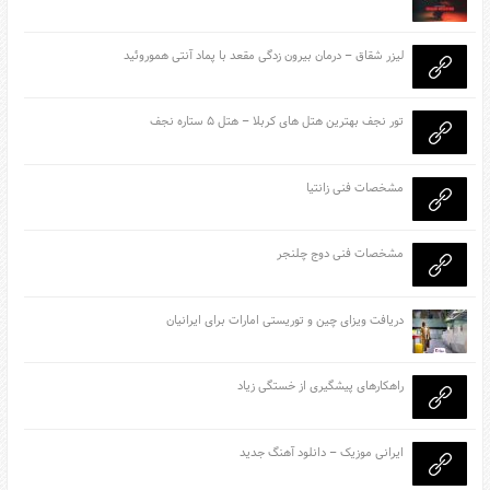
لیزر شقاق – درمان بیرون زدگی مقعد با پماد آنتی هموروئید
تور نجف بهترین هتل های کربلا – هتل ۵ ستاره نجف
مشخصات فنی زانتیا
مشخصات فنی دوج چلنجر
دریافت ویزای چین و توریستی امارات برای ایرانیان
راهکارهای پیشگیری از خستگی زیاد
ایرانی موزیک – دانلود آهنگ جدید