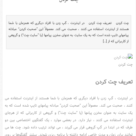
سرگرمی
هنر
ورزش
چت کردن تعریف چت کردن در اینترنت ، گپ زدن با افراد دیگری که همزمان با شما
هستند از اینترنت استفاده می کنند ، صحبت می کند. معمولاً این “صحبت کردن” مبادله
منوی
پیامهای تایپ شده است که به یک سایت به عنوان مخزن پیامها (یا “سایت چت”) و گروهی
اصلی
از کاربرانی که از […]
صفحه
اصلی
چت کردن
آشپزی
دکوراسیون
تعریف چت کردن
اخبار
پزشکی
در اینترنت ، گپ زدن با افراد دیگری که همزمان با شما هستند از اینترنت استفاده می
تکنولوژی
کنند ، صحبت می کند. معمولاً این “صحبت کردن” مبادله پیامهای تایپ شده است که به
جوک
یک سایت به عنوان مخزن پیامها (یا “سایت چت”) و گروهی از کاربرانی که از هرجای
زناشویی
اینترنت استفاده می کنند ، نیاز دارد. در بعضی موارد ، یک گفتگوی اختصاصی بین دو
مدل
طرف که در ابتدا در گپ گروهی قرار می گیرند ، می تواند ترتیب داده شود. چت ها می
لباس
توانند برای زمان و مدت خاصی ادامه داشته یا برنامه ریزی شوند. بیشتر گفتگوها بر روی