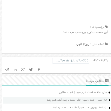
مدل
.
لباس
عکس
سرگرمی
برچسب ها :
هنر
این مطلب بدون برچسب می باشد.
ورزش
دسته بندی :
رپورتاژ آگهی
لینک کوتاه :
مطالب مرتبط
متن آهنگ جنست خراب بود از شهاب مظفری
لیزر شقاق – درمان بیرون زدگی مقعد با پماد آنتی هموروئید
تور نجف بهترین هتل های کربلا – هتل ۵ ستاره نجف