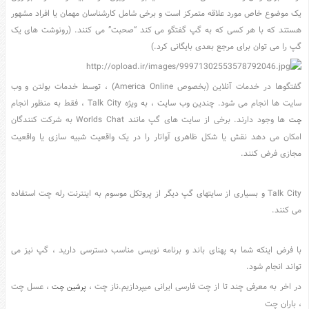
یک موضوع خاص مورد علاقه متمرکز است و برخی شامل کارشناسان مهمان یا افراد مشهور
عکس
هستند که با هر کسی که به گپ گفتگو می کند “صحبت” می کنند. (رونوشت های یک
سرگرمی
گپ را می توان برای مرجع بعدی بایگانی کرد.)
هنر
ورزش
گفتگوها در خدمات آنلاین (بخصوص America Online) ، توسط خدمات بولتن و وب
منوی
سایت ها انجام می شود. چندین وب سایت ، به ویژه Talk City ، فقط به منظور انجام
سایدبار
ها وجود دارند. برخی از سایت های گپ مانند Worlds Chat به شرکت کنندگان
چت
صفحه
امکان می دهد نقش یا شکل ظاهری آواتار را در یک واقعیت شبیه سازی یا واقعیت
اصلی
مجازی فرض کنند.
آشپزی
دکوراسیون
Talk City و بسیاری از سایتهای گپ دیگر از پروتکل موسوم به اینترنت رله چت استفاده
اخبار
می کنند.
پزشکی
تکنولوژی
با فرض اینکه شما به پهنای باند و برنامه نویسی مناسب دسترسی دارید ، گپ نیز می
تواند انجام شود.
جوک
در اخر به معرفی چند تا از چت فارسی ایرانی میپردازیم.ناز چت ،
، عسل چت
پرشین چت
زناشویی
، باران چت