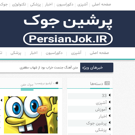
صفحه اصلی
آشپزی
دکوراسیون
اخبار
پزشکی
تکنولوژی
جوک
منوی
بالا
صفحه
اصلی
صفحه اصلی
آشپزی
دکوراسیون
اخبار
پزشکی
تک
آشپزی
دکوراسیون
خبرهای ویژه
ل
اخبار
پزشکی
دسته‌ها
» آرشیو برچسب:
جوک خفن
تکنولوژی
33
جوک
آشپزی
زناشویی
آموزش
ج
ج
اخبار
مدل
پرشین جوک
لباس
ب
پزشکی
عکس