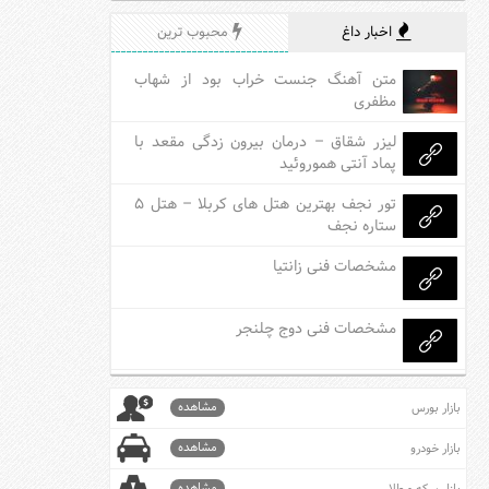
اخبار داغ
محبوب ترین
متن آهنگ جنست خراب بود از شهاب
مظفری
لیزر شقاق – درمان بیرون زدگی مقعد با
پماد آنتی هموروئید
تور نجف بهترین هتل های کربلا – هتل ۵
ستاره نجف
مشخصات فنی زانتیا
مشخصات فنی دوج چلنجر
مشاهده
بازار بورس
مشاهده
بازار خودرو
مشاهده