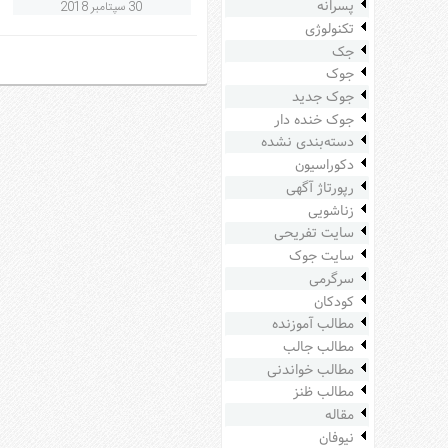
پسرانه
30 سپتامبر 2018
سرگرمی
تکنولوژی
هنر
جک
جوک
ورزش
جوک جدید
منوی
جوک خنده دار
اصلی
دسته‌بندی نشده
صفحه
دکوراسیون
اصلی
رپورتاژ آگهی
زناشویی
آشپزی
سایت تفریحی
دکوراسیون
سایت جوک
اخبار
سرگرمی
کودکان
پزشکی
مطالب آموزنده
تکنولوژی
مطالب جالب
جوک
مطالب خواندنی
زناشویی
مطالب ظنز
مقاله
مدل
نیوفان
لباس