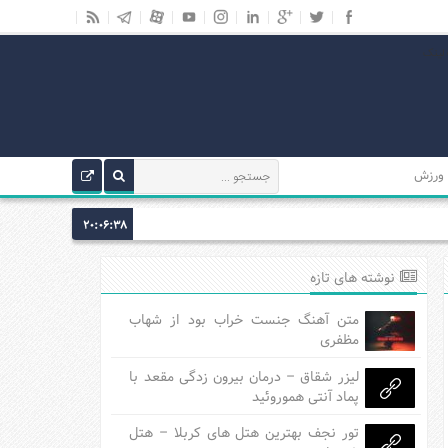
ورزش
20:06:38
نوشته های تازه
متن آهنگ جنست خراب بود از شهاب
مظفری
لیزر شقاق – درمان بیرون زدگی مقعد با
پماد آنتی هموروئید
تور نجف بهترین هتل های کربلا – هتل