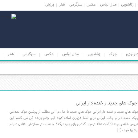
زناشویی
مدل لباس
عکس
سرگرمی
هنر
ورزش
نولوژی
جوک
زناشویی
مدل لباس
عکس
سرگرمی
هنر
جوک های جدید و خنده دار ایرانی
وک های جدید و خنده دار ایرانی جوک های جدید با حال در این مطلب از پرشین جوک تعدادی
وک خنده دار و جالب ایرانی برای شما عزیزان آماده کرده ایم. رفتم پرنده فروشی گفتم این
عروس هلندی چنده؟ گفت ۲۵۰ تومن . گفتم جهازم داره دیگه؟ با عقاب تو مغازه‌ش افتادن دنبالم
یشورا جوک […]