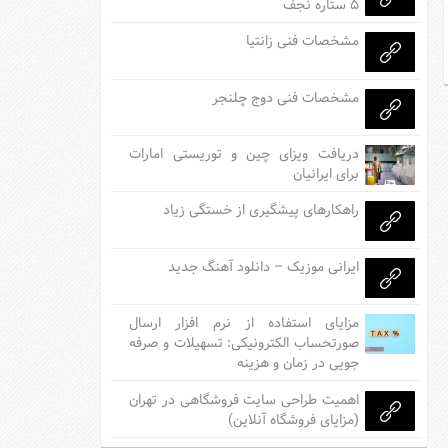
۵ ستاره نجف
مشخصات فنی زانتیا
مشخصات فنی دوج چلنجر
دریافت ویزای چین و توریستی امارات
برای ایرانیان
راهکارهای پیشگیری از خستگی زیاد
ایرانی موزیک – دانلود آهنگ جدید
مزایای استفاده از نرم افزار ارسال
صورتحساب الکترونیکی: تسهیلات و صرفه
جویی در زمان و هزینه
اهمیت طراحی سایت فروشگاهی در تهران
(مزایای فروشگاه آنلاین)