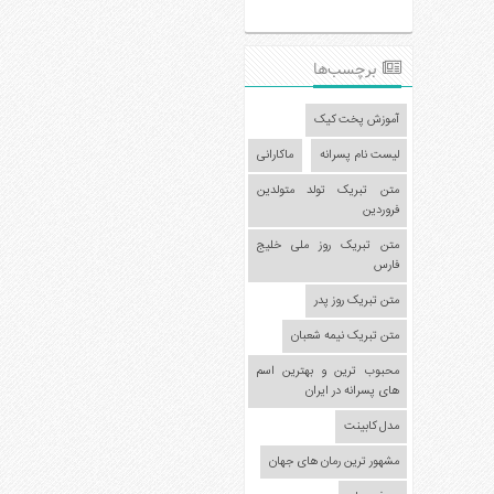
عکس
سرگرمی
برچسب‌ها
هنر
ورزش
آموزش پخت کیک
منوی
لیست نام پسرانه
ماکارانی
سایدبار
متن تبریک تولد متولدین
فروردین
صفحه
اصلی
متن تبریک روز ملی خلیج
فارس
آشپزی
متن تبریک روز پدر
دکوراسیون
اخبار
متن تبریک نیمه شعبان
پزشکی
محبوب ترین و بهترین اسم
های پسرانه در ایران
تکنولوژی
مدل کابینت
جوک
مشهور ترین رمان های جهان
زناشویی