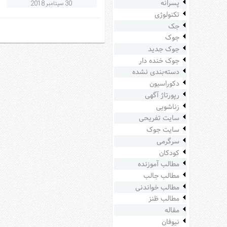
پسرانه
30 سپتامبر 2018
سرگرمی
تکنولوژی
هنر
جک
جوک
ورزش
جوک جدید
منوی
جوک خنده دار
اصلی
دسته‌بندی نشده
صفحه
دکوراسیون
اصلی
رپورتاژ آگهی
زناشویی
آشپزی
سایت تفریحی
دکوراسیون
سایت جوک
اخبار
سرگرمی
کودکان
پزشکی
مطالب آموزنده
تکنولوژی
مطالب جالب
جوک
مطالب خواندنی
زناشویی
مطالب ظنز
مقاله
مدل
نیوفان
لباس