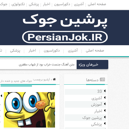
صفحه اصلی
آشپزی
دکوراسیون
اخبار
پزشکی
تکنولوژی
جوک
منوی
بالا
صفحه
اصلی
صفحه اصلی
آشپزی
دکوراسیون
اخبار
پزشکی
تک
آشپزی
دکوراسیون
خبرهای ویژه
لی
اخبار
پزشکی
دسته‌ها
» آرشیو برچسب:
جوک های جدید و خنده دار
تکنولوژی
33
جوک
آشپزی
زناشویی
آموزش
ج
ج
اخبار
مدل
پرشین جوک
لباس
ب
پزشکی
عکس