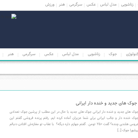
زناشویی
مدل لباس
عکس
سرگرمی
هنر
ورزش
نولوژی
جوک
زناشویی
مدل لباس
عکس
سرگرمی
هنر
جوک های جدید و خنده دار ایرانی
وک های جدید و خنده دار ایرانی جوک های جدید با حال در این مطلب از پرشین جوک تعدادی
وک خنده دار و جالب ایرانی برای شما عزیزان آماده کرده ایم. رفتم پرنده فروشی گفتم این
عروس هلندی چنده؟ گفت ۲۵۰ تومن . گفتم جهازم داره دیگه؟ با عقاب تو مغازه‌ش افتادن دنبالم
یشورا جوک […]