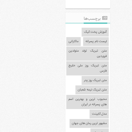
عکس
سرگرمی
برچسب‌ها
هنر
ورزش
آموزش پخت کیک
منوی
لیست نام پسرانه
ماکارانی
سایدبار
متن تبریک تولد متولدین
فروردین
صفحه
اصلی
متن تبریک روز ملی خلیج
فارس
آشپزی
متن تبریک روز پدر
دکوراسیون
اخبار
متن تبریک نیمه شعبان
پزشکی
محبوب ترین و بهترین اسم
های پسرانه در ایران
تکنولوژی
مدل کابینت
جوک
مشهور ترین رمان های جهان
زناشویی