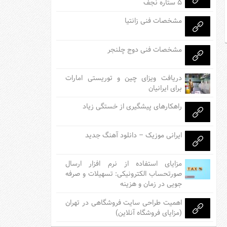
۵ ستاره نجف
مشخصات فنی زانتیا
مشخصات فنی دوج چلنجر
دریافت ویزای چین و توریستی امارات
برای ایرانیان
راهکارهای پیشگیری از خستگی زیاد
ایرانی موزیک – دانلود آهنگ جدید
مزایای استفاده از نرم افزار ارسال
صورتحساب الکترونیکی: تسهیلات و صرفه
جویی در زمان و هزینه
اهمیت طراحی سایت فروشگاهی در تهران
(مزایای فروشگاه آنلاین)