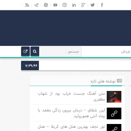
ورزش
7:39:46
نوشته های تازه
متن آهنگ جنست خراب بود از شهاب
مظفری
لیزر شقاق – درمان بیرون زدگی مقعد با
پماد آنتی هموروئید
تور نجف بهترین هتل های کربلا – هتل