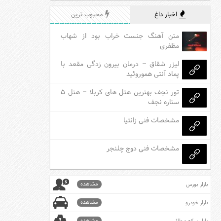
اخبار داغ
محبوب ترین
متن آهنگ جنست خراب بود از شهاب
مظفری
لیزر شقاق – درمان بیرون زدگی مقعد با
پماد آنتی هموروئید
تور نجف بهترین هتل های کربلا – هتل ۵
ستاره نجف
مشخصات فنی زانتیا
مشخصات فنی دوج چلنجر
مشاهده
بازار بورس
مشاهده
بازار خودرو
مشاهده