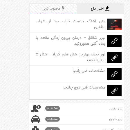
اخبار داغ
محبوب ترین
متن آهنگ جنست خراب بود از شهاب
مظفری
لیزر شقاق – درمان بیرون زدگی مقعد با
پماد آنتی هموروئید
تور نجف بهترین هتل های کربلا – هتل ۵
ستاره نجف
مشخصات فنی زانتیا
مشخصات فنی دوج چلنجر
مشاهده
بازار بورس
مشاهده
بازار خودرو
مشاهده