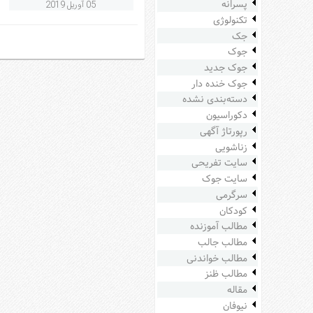
پسرانه
05 آوریل 2019
سرگرمی
تکنولوژی
هنر
جک
جوک
ورزش
جوک جدید
منوی
جوک خنده دار
اصلی
دسته‌بندی نشده
صفحه
دکوراسیون
اصلی
رپورتاژ آگهی
زناشویی
آشپزی
سایت تفریحی
دکوراسیون
سایت جوک
اخبار
سرگرمی
کودکان
پزشکی
مطالب آموزنده
تکنولوژی
مطالب جالب
جوک
مطالب خواندنی
زناشویی
مطالب ظنز
مقاله
مدل
نیوفان
لباس