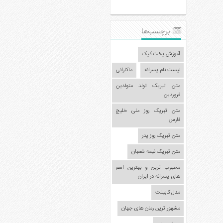
عکس
سرگرمی
برچسب‌ها
هنر
ورزش
آموزش پخت کیک
منوی
لیست نام پسرانه
ماکارانی
سایدبار
متن تبریک تولد متولدین
فروردین
صفحه
اصلی
متن تبریک روز ملی خلیج
فارس
آشپزی
متن تبریک روز پدر
دکوراسیون
اخبار
متن تبریک نیمه شعبان
پزشکی
محبوب ترین و بهترین اسم
های پسرانه در ایران
تکنولوژی
مدل کابینت
جوک
مشهور ترین رمان های جهان
زناشویی