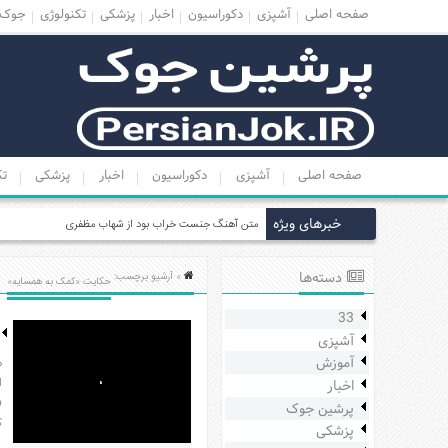
صفحه اصلی
آشپزی
دکوراسیون
اخبار
پزشکی
تکنولوژی
جوک
منوی
بالا
صفحه
اصلی
صفحه اصلی
آشپزی
دکوراسیون
اخبار
پزشکی
تک
آشپزی
دکوراسیون
خبرهای ویژه
لی
اخبار
پزشکی
دسته‌ها
» آرشیو برچسب:
حکایت «کمک به همسایه»
تکنولوژی
33
جوک
آشپزی
زناشویی
آموزش
د
ا
اخبار
مدل
ف
پرشین جوک
لباس
ک
پزشکی
عکس