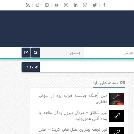
ورزش
4:40:04
نوشته های تازه
متن آهنگ جنست خراب بود از شهاب
مظفری
لیزر شقاق – درمان بیرون زدگی مقعد با
پماد آنتی هموروئید
تور نجف بهترین هتل های کربلا – هتل