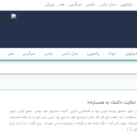
زناشویی
مدل لباس
عکس
سرگرمی
هنر
ورزش
نولوژی
جوک
زناشویی
مدل لباس
عکس
سرگرمی
هنر
حکایت «کمک به همسایه»
ر شهر دمشق پارسا مردی بود و کفشگری کردی. آنچه دسترنج خود بودی، جمع کردی. چون
ستطاعت شد، قصد حج کرد که بدان دسترنج خود به حج رود. شبی پسر خود را به خانه همسایه
رستاد. چون اندر آمد، دیگ پخته بود و گوشت برکشیده و می خوردند. پسر گفت: مرا از آن آرزو
رد، […]