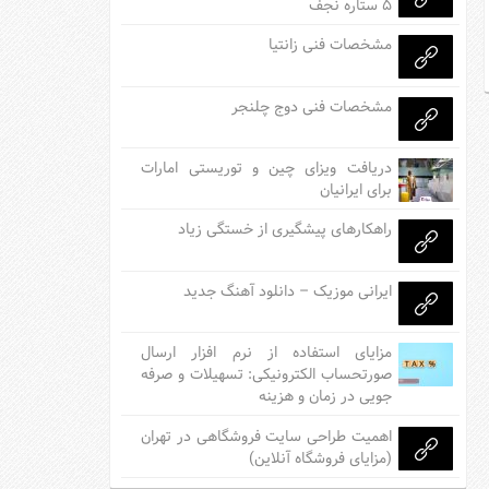
۵ ستاره نجف
مشخصات فنی زانتیا
مشخصات فنی دوج چلنجر
دریافت ویزای چین و توریستی امارات
برای ایرانیان
راهکارهای پیشگیری از خستگی زیاد
ایرانی موزیک – دانلود آهنگ جدید
مزایای استفاده از نرم افزار ارسال
صورتحساب الکترونیکی: تسهیلات و صرفه
جویی در زمان و هزینه
اهمیت طراحی سایت فروشگاهی در تهران
(مزایای فروشگاه آنلاین)