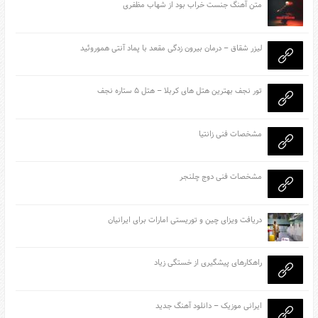
متن آهنگ جنست خراب بود از شهاب مظفری
لیزر شقاق – درمان بیرون زدگی مقعد با پماد آنتی هموروئید
تور نجف بهترین هتل های کربلا – هتل ۵ ستاره نجف
مشخصات فنی زانتیا
مشخصات فنی دوج چلنجر
دریافت ویزای چین و توریستی امارات برای ایرانیان
راهکارهای پیشگیری از خستگی زیاد
ایرانی موزیک – دانلود آهنگ جدید