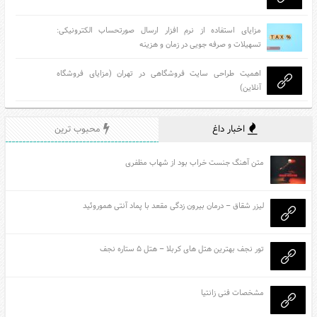
مزایای استفاده از نرم افزار ارسال صورتحساب الکترونیکی:
تسهیلات و صرفه جویی در زمان و هزینه
اهمیت طراحی سایت فروشگاهی در تهران (مزایای فروشگاه
آنلاین)
اخبار داغ
محبوب ترین
متن آهنگ جنست خراب بود از شهاب مظفری
لیزر شقاق – درمان بیرون زدگی مقعد با پماد آنتی هموروئید
تور نجف بهترین هتل های کربلا – هتل ۵ ستاره نجف
مشخصات فنی زانتیا