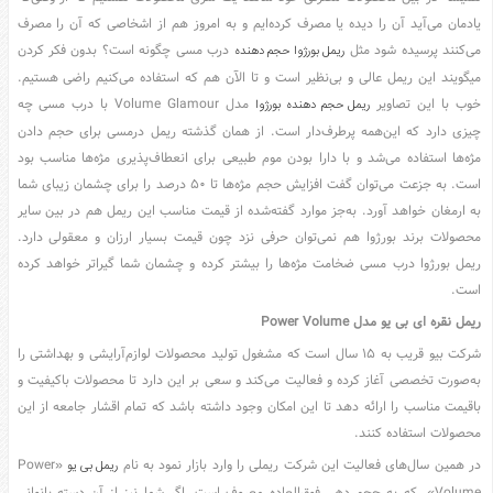
مدل
یادمان می‌آید آن را دیده یا مصرف کرده‌ایم و به امروز هم از اشخاصی که آن را مصرف
لباس
می‌کنند پرسیده شود مثل
درب مسی چگونه است؟ بدون فکر کردن
ریمل بورژوا حجم دهنده
عکس
میگویند این ریمل عالی و بی‌نظیر است و تا الآن هم که استفاده می‌کنیم راضی هستیم.
سرگرمی
خوب با این تصاویر
مدل Volume Glamour با درب مسی چه
ریمل حجم دهنده بورژوا
هنر
چیزی دارد که این‌همه پرطرف‌دار است. از همان گذشته ریمل درمسی برای حجم دادن
ورزش
مژه‌ها استفاده می‌شد و با دارا بودن موم طبیعی برای انعطاف‌پذیری مژه‌ها مناسب بود
است. به جزعت می‌توان گفت افزایش حجم مژه‌ها تا ۵۰ درصد را برای چشمان زیبای شما
به ارمغان خواهد آورد. به‌جز موارد گفته‌شده از قیمت مناسب این ریمل هم در بین سایر
محصولات برند بورژوا هم نمی‌توان حرفی نزد چون قیمت بسیار ارزان و معقولی دارد.
ریمل بورژوا درب مسی ضخامت مژه‌ها را بیشتر کرده و چشمان شما گیراتر خواهد کرده
است.
ریمل نقره ای بی یو مدل
Power Volume
شرکت بیو قریب به ۱۵ سال است که مشغول تولید محصولات لوازم‌آرایشی و بهداشتی را
به‌صورت تخصصی آغاز کرده و فعالیت می‌کند و سعی بر این دارد تا محصولات باکیفیت و
باقیمت مناسب را ارائه دهد تا این امکان وجود داشته باشد که تمام اقشار جامعه از این
محصولات استفاده کنند.
در همین سال‌های فعالیت این شرکت ریملی را وارد بازار نمود به نام
«Power
ریمل بی یو