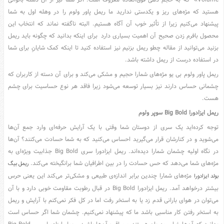
Volume» که به حجم دهی فوق‌العاده معروف است. اگر شما نیز از آن دسته بانوانی
هستید که مژه‌های ریز و یکدستی ندارید ما ریمل پاور ولوم را در وهله اول به شما
پیشنهاد می‌کنیم زیرا از تأثیر خوب آن آگاه هستیم. البته ناگفته نماند که انتخاب این
محصول بافرم زدن صحیح آن اهمیت بسیاری دارد برای اینکه بدانید که چگونه باید ریمل
بزنید می‌توانید از مقاله چطو ریمل بزنیم نیز استفاده کنید تا اینکه کمک شایانِ برای شما
در استفاده درست از ریمل داشته باشد.
ریمل پاور ولوم بی یو مژه‌های شمارا حجیم و مشکی می‌کند و برای آن دسته از کاربران که
چشمانی حساس دارند نیز بسیار توسعه می‌شود زیرا فاقد هر نوع حساسیت برای چشم
هست.
ریمل ایزادورا
Big Bold
سوپر ولوم
توجه کرده‌اید یک سری از دوستان شما وقتی با یک آرایش حرفه‌ای وارد جمع آن‌ها
می‌شوید و در کنارشان قرار می‌گیرید احساس می‌کنید که به شما حسادت می‌کنند؟ آن‌ها
در نگاه اولیه چشمان شمارا دیده‌اند. ریمل ایزادورا سری Big Bold جذابیت ویژه‌ای به
مژه‌های شما می‌دهد که حس حسادت را در بین اطرافیان شما برانگیخته می‌کند.
ریمل بیگ
مژه‌های شمارا چندین برابر اندازه‌ی طبیعی و مشکی‌تر می‌کند این یعنی حرس
بولد ایزادورا
بیشتر درخواهد آمد. ریمل ایزادورا Big Bold در قبال رطوبت مقاومت خوبی دارد و با آن
می‌توان در هوای بارانی قدم زد یا به استخر رفت اما در کل فکر نمی‌کنم با آرایش و ریمل
به استخر رفتن کار مناسبی باشد ما که پیشنهاد نمی‌کنیم. چشمان شما اگر حساس است