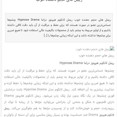
سرگرمی
هنر
ورزش
ریمل های حجم دهنده خوب ریمل لانکوم هیپنوز دراما Hypnose Drama چشم‌ها
حساس‌ترین عضو در صورت هستند که برای حفظ و مراقبت از آن باید دقت کافی داشته
منوی
باشیم و از لوازم مربوط به چشم باید از محصولات باکیفیت عالی استفاده شود تا هیچ ضرری
اصلی
برای چشم‌ها نداشته باشد و این اینکه زیبایی چشم‌ها را […]
صفحه
اصلی
ریمل های حجم دهنده خوب
آشپزی
ریمل لانکوم هیپنوز دراما
Hypnose Drama
دکوراسیون
چشم‌ها حساس‌ترین عضو در صورت هستند که برای حفظ و مراقبت از آن باید دقت
اخبار
کافی داشته باشیم و از لوازم مربوط به چشم باید از محصولات باکیفیت عالی استفاده
پزشکی
شود تا هیچ ضرری برای چشم‌ها نداشته باشد و این اینکه زیبایی چشم‌ها را حفظ کرده و
تکنولوژی
جذابیت بیشتری به آن اضافه کند. ریمل لانکوم مدل Hypnôse Drama باعث درخشش
جوک
فوری چشم‌ها در یک نگاه بدون نیاز پلک زدن می‌شود. ریمل لانکوم هایپنوز Drama
زناشویی
دارای قلم‌موی s شکل و منحنی آن به‌راحتی می‌توانید مژه‌ها را از ریشه تا نوک از
ریزودرشت حجم و خوش‌حالت کند و از چسبیدن مژه‌ها به هم جلوگیری می‌کند.
ریمل
مدل
لباس
Drama ضد حساسیت بوده و بسیار ریمل مناسبی برای آن دسته از بانوان و
لانکوم هیپنوز