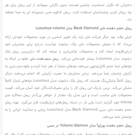
دخترانی که نگران حساسیت چشمی هستند بدون نگرانی میتوانند از این ریمل برای هر
عکس
چه زیباتر کردن چشمانشان استفاده کنند. ریمل لانکوم حس جسورانه ای به شما خواهد
سرگرمی
داد.
هنر
ریمل حجم دهنده مای
Black Diamond
مدل
Luxurious volume
ورزش
خیلی وقت بود دیگر شرکت مای باید یک تغییر اساسی در مورد محصولات خودش ارائه
منوی
می‌داد که با معرفی محصولات مای بلک دیاموند توانست درباره برای مشتریان خود
سایدبار
ارزش‌افزوده ایجاد کند و محصولات لوکس‌تری را عرضه کند که دراین‌بین ریمل بلک
صفحه
دیاموند مدل Luxurious بیشتر خودنمایی می‌کند.
علاوه بر اینکه به
ریمل حجم دهنده مای
اصلی
مژه‌های شما حجم قابل‌توجهی می‌دهد مژه‌های شمارا از هم جدا کرده و جلوه مرتب‌تری به
آرایش چشمان شما می‌دهد. برخی مشتریان ما نصبت آرایشی که انجام می‌دهند دنبال
آشپزی
ریمل کاملاً مشکی‌رنگ هستند که ریمل بلک دیاموند مدل Luxurious مژه‌های شمارا کاملاً
دکوراسیون
مشکی می‌کند. برس باریک این ریمل کار را برای مصرف‌کنندگان خود آسان می‌کند. قیمت
اخبار
محصولات مای مناسب است و این مدل یک مقدار از خواهر بزرگ‌تر ریمل سه‌کاره مای
پزشکی
Infinite خود گران‌تر است ولی باز در دسته ریمل‌های ارزان‌قیمت قرار می‌گیرد. تهیه ریمل
تکنولوژی
حجم دهنده مای سری Black Diamond مدل Luxurious زیبایی و جذابیت ایرانی را به
چشمان شما می‌دهد.
جوک
ریمل حجم دهنده بورژوآ مدل
Volume Glamour
در مسی
زناشویی
همیشه در بین محصولات مصرفی خود شاهد یک سری محصولات هستیم که از وقتی‌که